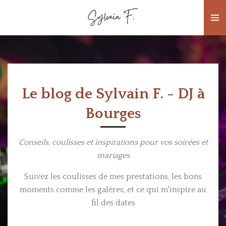
Passer
au
contenu
principal
Le blog de Sylvain F. - DJ à
Bourges
Conseils, coulisses et inspirations pour vos soirées et
mariages
Suivez les coulisses de mes prestations, les bons
moments comme les galères, et ce qui m'inspire au
fil des dates