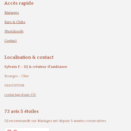
Accès rapide
une
Mariages
soirée
Bars & Clubs
inoublia
Photobooth
ble)
Contact
Localisation & contact
Sylvain F. - DJ & créateur d'ambiance
Bourges - Cher
0660317098
contact@sylvain-f.fr
73 avis 5 étoiles
DJ recommandé sur Mariages.net depuis 5 années consécutives