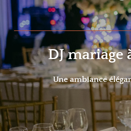
DJ mariage à
Une ambiance élégante