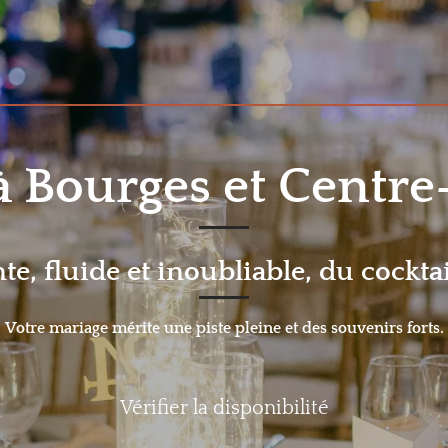
 Bourges et Centre
, fluide et inoubliable, du cocktai
Votre mariage mérite une piste pleine et des souvenirs forts.
Vérifier la disponibilité