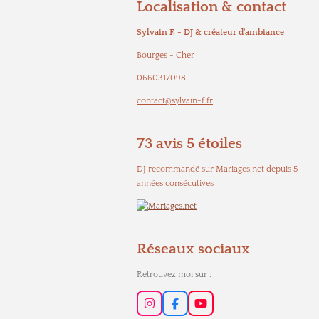
Localisation & contact
Sylvain F. - DJ & créateur d'ambiance
Bourges - Cher
0660317098
contact@sylvain-f.fr
73 avis 5 étoiles
DJ recommandé sur Mariages.net depuis 5
années consécutives
Réseaux sociaux
Retrouvez moi sur :
I
F
Y