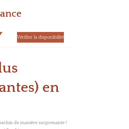
iance
Vérifier la disponibilité
lus
antes) en
parfois de manière surprenante !