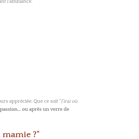
ant l'ambiance.
rs appréciée. Que ce soit "
J'irai où
c passion… ou après un verre de
à mamie ?"