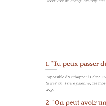
Découvrez un aperçu des requêtes le
1. "Tu peux passer d
Impossible d'y échapper ! Céline 
tu iras
" ou "
Prière païenne
", ces mo
trop.
2. "On peut avoir un