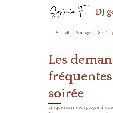
Passer
DJ g
au
contenu
principal
Accueil
Mariages
Soirées 
Les demand
fréquentes
soirée
Chaque soirée a son propre charme,