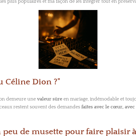
s plus populaires et ma façon de les intégrer tout en préserv
u Céline Dion ?"
Dion demeure une
valeur sûre
en mariage, indémodable et toujou
rceaux restent souvent des demandes
faites avec le cœur, ave
 peu de musette pour faire plaisir 