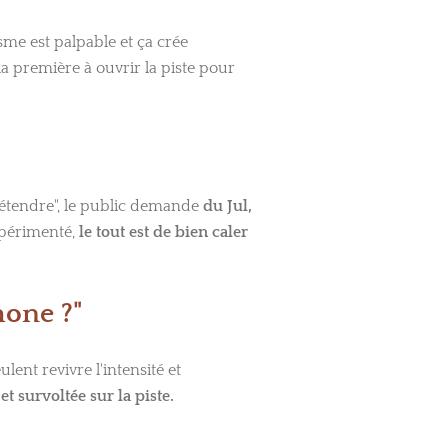
sme est palpable et ça crée
la première à ouvrir la piste pour
 détendre", le public demande
du Jul,
expérimenté,
le tout est de bien caler
hone ?"
lent revivre l'intensité et
t survoltée sur la piste.